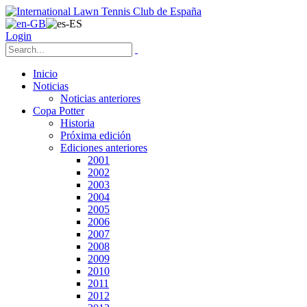
Login
Inicio
Noticias
Noticias anteriores
Copa Potter
Historia
Próxima edición
Ediciones anteriores
2001
2002
2003
2004
2005
2006
2007
2008
2009
2010
2011
2012