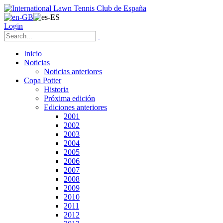
Login
Inicio
Noticias
Noticias anteriores
Copa Potter
Historia
Próxima edición
Ediciones anteriores
2001
2002
2003
2004
2005
2006
2007
2008
2009
2010
2011
2012